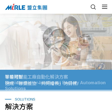
品質檢測即時化
智能可耐
半導體智能工廠自動化解決方案
面板級扇出型封裝
Semiconductor Intelligent Factory Automation
FOPLP
MI‑QVM 虛擬量測系統
達成「聯盟並立、共同成長」的目標
Solutions
SOLUTIONS
解決方案