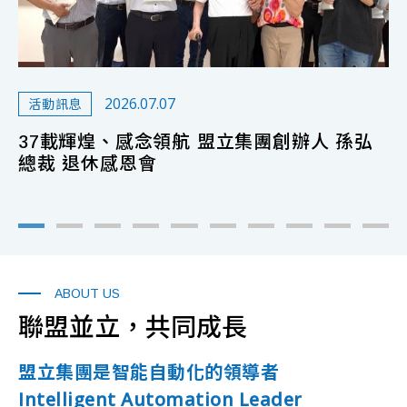
2026.07.07
活動訊息
辦
3
37載輝煌、感念領航 盟立集團創辦人 孫弘
總裁 退休感恩會
ABOUT US
聯盟並立，共同成長
盟立集團是智能自動化的領導者