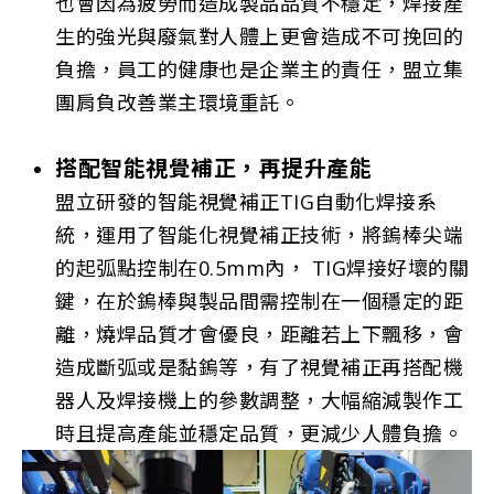
也會因為疲勞而造成製品品質不穩定，焊接產
生的強光與廢氣對人體上更會造成不可挽回的
負擔，員工的健康也是企業主的責任，盟立集
團肩負改善業主環境重託。
搭配智能視覺補正，再提升產能
盟立研發的智能視覺補正TIG自動化焊接系
統，運用了智能化視覺補正技術，將鎢棒尖端
的起弧點控制在0.5mm內， TIG焊接好壞的關
鍵，在於鎢棒與製品間需控制在一個穩定的距
離，燒焊品質才會優良，距離若上下飄移，會
造成斷弧或是黏鎢等，有了視覺補正再搭配機
器人及焊接機上的參數調整，大幅縮減製作工
時且提高產能並穩定品質，更減少人體負擔。