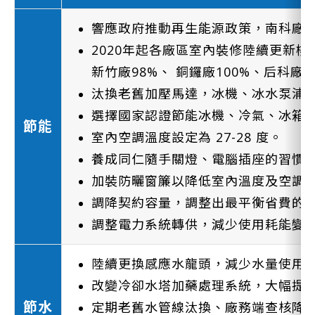
響應政府推動再生能源政策，南科廠
2020年起各廠區室內裝修陸續更新樓
新竹廠98%、 銅鑼廠100%、后科廠
汰換老舊加壓馬達，冰機、冰水泵浦
選擇國家認證節能冰機、冷氣、
冰箱
節能
室內空調溫度設定為 27-28 度。
養成同仁隨手關燈、電腦插座的習慣
加裝防曬窗簾以降低室內溫度及空調
調降契約容量，調整出最平衡省費的
調整電力系統轉供，減少使用耗能變
陸續更換感應水龍頭，減少水量使用
改變冷卻水塔加藥處理系統，大幅提
節水
定期老舊水管線汰換、廠務端查核降