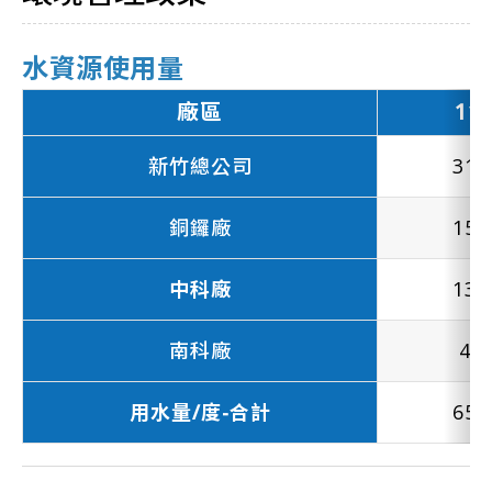
水資源使用量
廠區
11
新竹總公司
31,
銅鑼廠
15,
中科廠
13,
南科廠
4,0
用水量/度-合計
65,