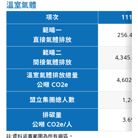
溫室氣體
項次
111
範疇一
256.49
直接氣體排放
範疇二
4,345.5
間接氣體排放
溫室氣體排放總量
4,602.0
公噸 CO2e
盟立集團總人數
1,246
排碳量
3.693
公噸 CO2e/人
註:資料涵蓋範圍為所有廠區。