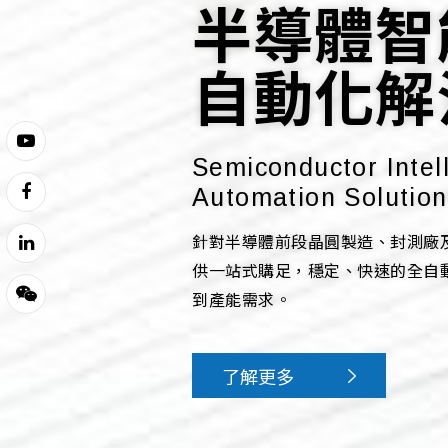
半導體智
品質檢測
零售POS
自動化解
MI‑QV
全方位解
Semiconductor Intel
Automation Solution
下載免費試用
針對半導體前段晶圓製造、封測廠及
供一站式購足，穩定、快速的全自
到產能需求。
了解更多