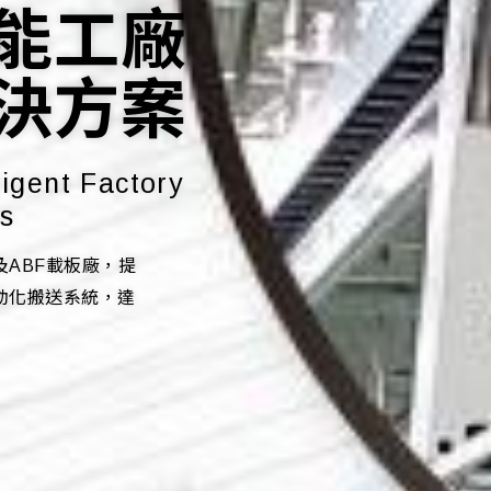
能工廠
即時化
系統
決方案
M 虛擬量測系統
決方案
ligent Factory
s
ABF載板廠，提
動化搬送系統，達