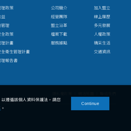
管理政策
公司簡介
加入盟立
公益
經營團隊
線上履歷
商管理
盟立沿革
多元發展
安全政策
檔案下載
人權政策
管理計畫
服務據點
精采生活
安全衛生管理計畫
交通資訊
管理報告書
隱私權政策
網站地圖
聯絡我們
，以遵循該個人資料保護法，請您
Continue
裏
。