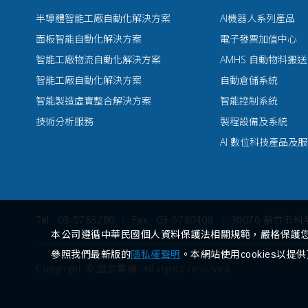
半導體智能工廠自動化解決方案
AI機器人系列產品
面板智能自動化解決方案
電子發票加值中心
智能工廠物流自動化解決方案
AMHS 自動物料搬
智能工廠自動化解決方案
自動倉儲系統
智能製造虛實整合解決方案
智能控制系統
技術分析服務
製程設備及系統
AI 數位科技產品及
Tel
03-5783280
Fax
03-5780408
30076 新竹市
本公司遵循中華民國個人資料保護法相關規範，嚴格保護
參照我們最新版的
隱私權聲明
。本網站使用cookies以
Copyright © 盟立集團. All rights reserved.