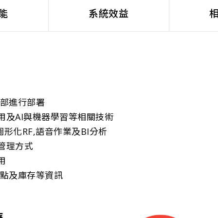
能
系統效益
內部進行部署
用及AI與機器學習等相關技術
圖形化RF,語音作業及BI分析
管理方式
用
熱點及庫存等資訊
持