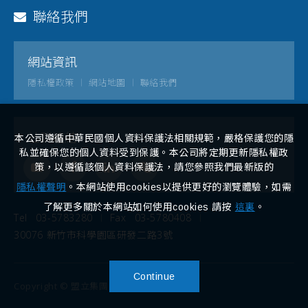
聯絡我們
網站資訊
隱私權政策
網站地圖
聯絡我們
社群連結
本公司遵循中華民國個人資料保護法相關規範，嚴格保護您的隱
私並確保您的個人資料受到保護。本公司將定期更新隱私權政
策，以遵循該個人資料保護法，請您參照我們最新版的
隱私權聲明
。本網站使用cookies以提供更好的瀏覽體驗，如需
了解更多關於本網站如何使用cookies 請按
這裏
。
Tel
03-5783280
Fax
03-5780408
30076 新竹市科學園區研發二路3號
Continue
Copyright © 盟立集團. All rights reserved.