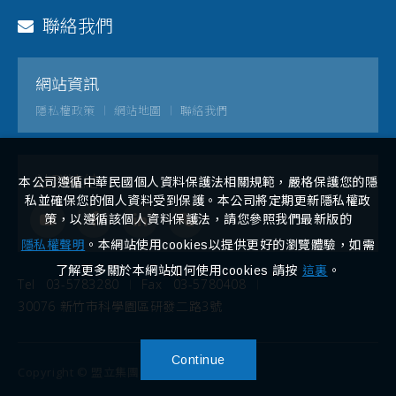
聯絡我們
網站資訊
隱私權政策
網站地圖
聯絡我們
社群連結
本公司遵循中華民國個人資料保護法相關規範，嚴格保護您的隱
私並確保您的個人資料受到保護。本公司將定期更新隱私權政
策，以遵循該個人資料保護法，請您參照我們最新版的
隱私權聲明
。本網站使用cookies以提供更好的瀏覽體驗，如需
了解更多關於本網站如何使用cookies 請按
這裏
。
Tel
03-5783280
Fax
03-5780408
30076 新竹市科學園區研發二路3號
Continue
Copyright © 盟立集團. All rights reserved.